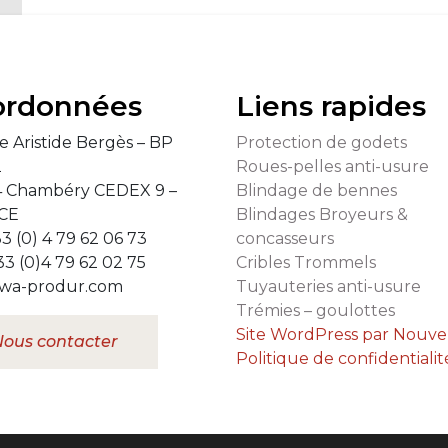
ordonnées
Liens rapides
e Aristide Bergès – BP
Protection de godets
2
Roues-pelles anti-usure
 Chambéry CEDEX 9 –
Blindage de bennes
CE
Blindages Broyeurs &
33 (0) 4 79 62 06 73
concasseurs
33 (0)4 79 62 02 75
Cribles Trommels
wa-produr.com
Tuyauteries anti-usure
Trémies – goulottes
Site WordPress par Nouvel
Nous contacter
Politique de confidentialit