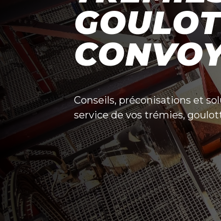
GOULOT
CONVO
Conseils, préconisations et s
service de vos trémies, goulo