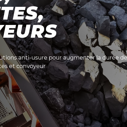
TES,
YEURS
olutions anti-usure pour augmenter la durée d
ttes et convoyeur