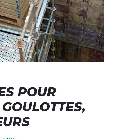
ES POUR
 GOULOTTES,
EURS
sure :