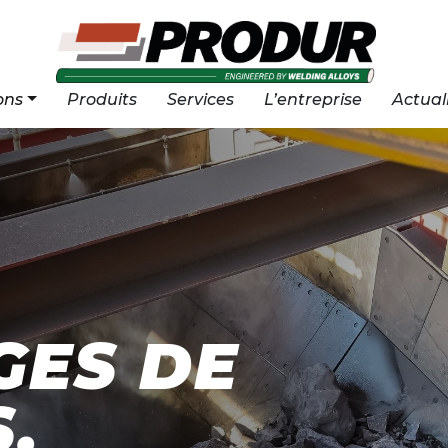
ons
Produits
Services
L’entreprise
Actual
GES DE
,