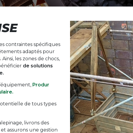
ISE
es contraintes spécifiques
evêtements adaptés pour
 Ainsi, les zones de chocs,
énéficier
de solutions
e.
l’équipement,
Produr
laire.
otentielle de tous types
lepinage, livrons des
, et assurons une gestion