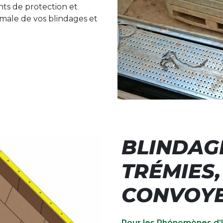
nts de protection et
ptimale de vos blindages et
BLINDAG
TRÉMIES,
CONVOY
Pour les Phénomènes d’U