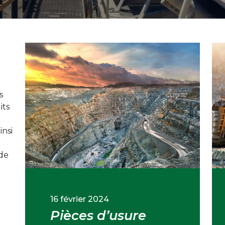
e
s
its
insi
 de
16 février 2024
Pièces d’usure