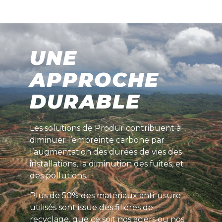
UNE
APPROCHE
DURABLE
Les solutions de Produr contribuent à
diminuer l’empreinte carbone par
l’augmentation des durées de vies des
installations, la diminution des fuites, et
des pollutions.
Plus de 50% des matériaux anti-usure
utilisés sont issue des filières de
recyclage, que ce soit nos aciers ou nos